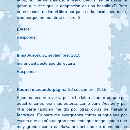
años, no me he animado a leerlo pero sí sé de bastante
gente que dice que la adaptación es una bazofia xD Pero
en este caso no leo el libro porque la adaptación sea mala,
sino porque no me atrae el libro :S
¡Besos!
Responder
Inma Aurora
21 septiembre, 2015
me encanta este tipo de lectura
Responder
Raquel marcando página
23 septiembre, 2015
Pues no recuerdo ver la peli ni he leído al autor porque por
aquel entones leía más autoras como Jane Austen y por
otra parte también me dio por otras obras de literatura
fantástica. En parte me avergüenza contar aunque sea por
escrito que es aún un gran pendiente que tengo junto a uno
muy grande como es Salvatore así que de momento he